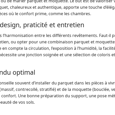
eul ou de marier parquet et moquette. Le but est de valoriser
arquet, chaleureux et authentique, apporte une touche d’élé
pièces où le confort prime, comme les chambres.
esign, praticité et entretien
s l’harmonisation entre les différents revêtements. Faut-il p
tretien, ou opter pour une combinaison parquet et moquette 
e en compte la circulation, l’exposition à l’humidité, la facil
cessite une jonction soignée et une sélection de coloris e
endu optimal
conseille souvent d’installer du parquet dans les pièces à vi
(massif, contrecollé, stratifié) et de la moquette (bouclée, 
e confort. Une bonne préparation du support, une pose métic
beauté de vos sols.