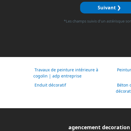
Suivant ❯
*Les champs suivis d'un astérisque son
Travaux de peinture intérieure à
Peintur
cogolin | adp entreprise
Enduit décoratif
Béton c
décorat
agencement decoration