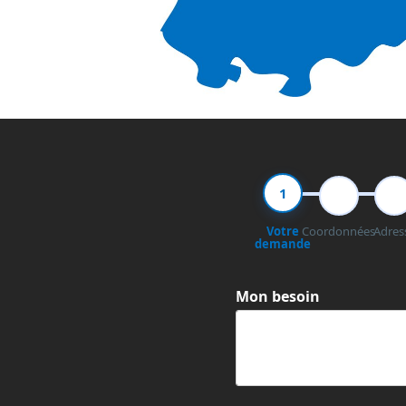
1
2
3
Votre
Coordonnées
Adres
demande
Mon besoin