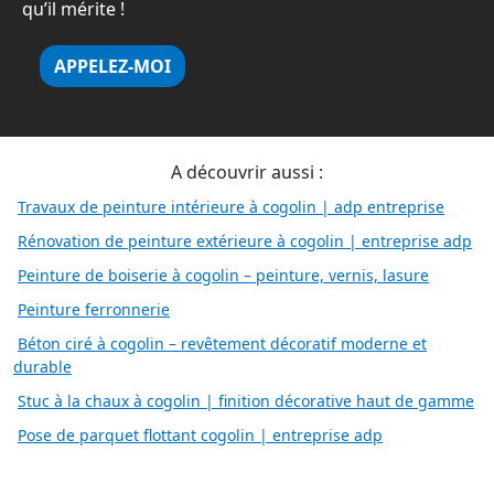
qu’il mérite !
APPELEZ-MOI
A découvrir aussi :
Travaux de peinture intérieure à cogolin | adp entreprise
Rénovation de peinture extérieure à cogolin | entreprise adp
Peinture de boiserie à cogolin – peinture, vernis, lasure
Peinture ferronnerie
Béton ciré à cogolin – revêtement décoratif moderne et
durable
Stuc à la chaux à cogolin | finition décorative haut de gamme
Pose de parquet flottant cogolin | entreprise adp