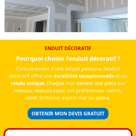
ENDUIT DÉCORATIF
Pourquoi choisir l’enduit décoratif ?
Contrairement à une simple peinture, l’enduit
décoratif offre une
durabilité exceptionnelle
et un
rendu unique
. Chaque mur devient une pièce sur
mesure, réalisée selon vos préférences : teinte,
relief, brillance, aspect mat ou satiné.
OBTENIR MON DEVIS GRATUIT